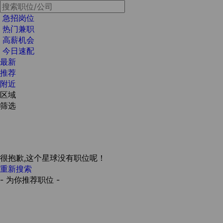
急招岗位
热门兼职
高薪机会
今日速配
最新
推荐
附近
区域
筛选
很抱歉,这个星球没有职位呢！
重新搜索
- 为你推荐职位 -