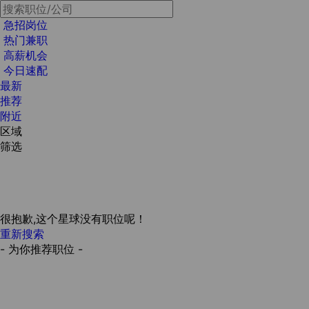
急招岗位
热门兼职
高薪机会
今日速配
最新
推荐
附近
区域
筛选
很抱歉,这个星球没有职位呢！
重新搜索
- 为你推荐职位 -