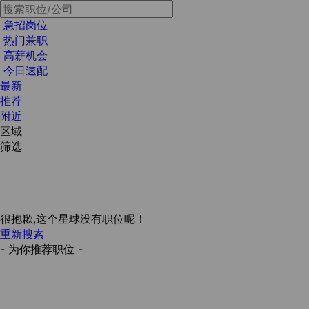
急招岗位
热门兼职
高薪机会
今日速配
最新
推荐
附近
区域
筛选
很抱歉,这个星球没有职位呢！
重新搜索
- 为你推荐职位 -