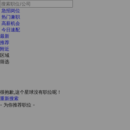
急招岗位
热门兼职
高薪机会
今日速配
最新
推荐
附近
区域
筛选
很抱歉,这个星球没有职位呢！
重新搜索
- 为你推荐职位 -