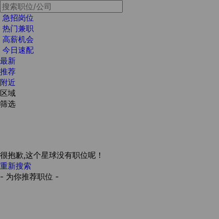
急招岗位
热门兼职
高薪机会
今日速配
最新
推荐
附近
区域
筛选
很抱歉,这个星球没有职位呢！
重新搜索
- 为你推荐职位 -