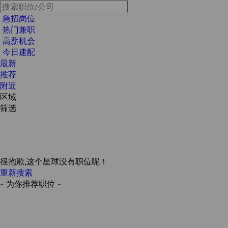
急招岗位
热门兼职
高薪机会
今日速配
最新
推荐
附近
区域
筛选
很抱歉,这个星球没有职位呢！
重新搜索
- 为你推荐职位 -