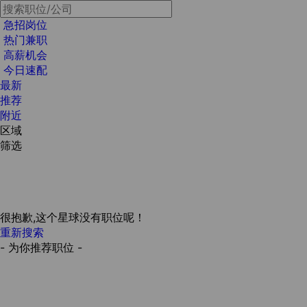
急招岗位
热门兼职
高薪机会
今日速配
最新
推荐
附近
区域
筛选
很抱歉,这个星球没有职位呢！
重新搜索
- 为你推荐职位 -