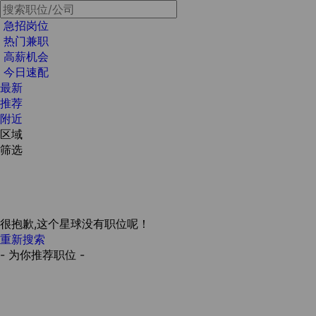
急招岗位
热门兼职
高薪机会
今日速配
最新
推荐
附近
区域
筛选
很抱歉,这个星球没有职位呢！
重新搜索
- 为你推荐职位 -