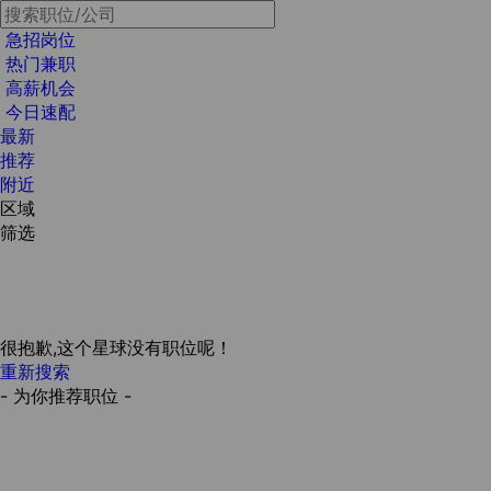
急招岗位
热门兼职
高薪机会
今日速配
最新
推荐
附近
区域
筛选
很抱歉,这个星球没有职位呢！
重新搜索
- 为你推荐职位 -