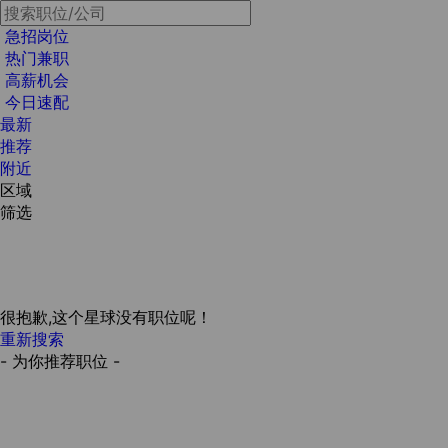
急招岗位
热门兼职
高薪机会
今日速配
最新
推荐
附近
区域
筛选
很抱歉,这个星球没有职位呢！
重新搜索
- 为你推荐职位 -