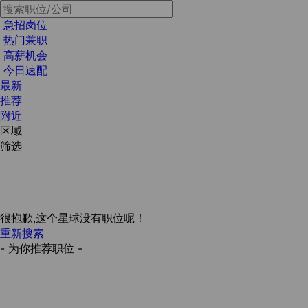
急招岗位
热门兼职
高薪机会
今日速配
最新
推荐
附近
区域
筛选
很抱歉,这个星球没有职位呢！
重新搜索
- 为你推荐职位 -