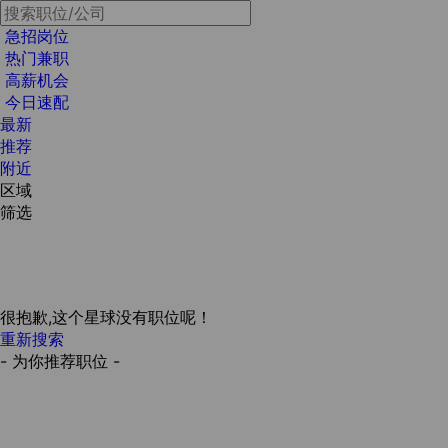
急招岗位
热门兼职
高薪机会
今日速配
最新
推荐
附近
区域
筛选
很抱歉,这个星球没有职位呢！
重新搜索
- 为你推荐职位 -