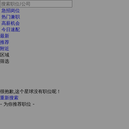
急招岗位
热门兼职
高薪机会
今日速配
最新
推荐
附近
区域
筛选
很抱歉,这个星球没有职位呢！
重新搜索
- 为你推荐职位 -