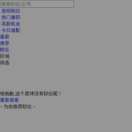
急招岗位
热门兼职
高薪机会
今日速配
最新
推荐
附近
区域
筛选
很抱歉,这个星球没有职位呢！
重新搜索
- 为你推荐职位 -