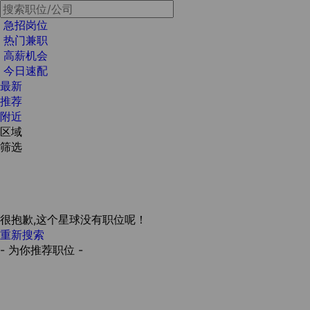
急招岗位
热门兼职
高薪机会
今日速配
最新
推荐
附近
区域
筛选
很抱歉,这个星球没有职位呢！
重新搜索
- 为你推荐职位 -