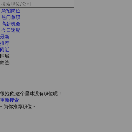
急招岗位
热门兼职
高薪机会
今日速配
最新
推荐
附近
区域
筛选
很抱歉,这个星球没有职位呢！
重新搜索
- 为你推荐职位 -