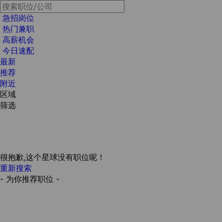
急招岗位
热门兼职
高薪机会
今日速配
最新
推荐
附近
区域
筛选
很抱歉,这个星球没有职位呢！
重新搜索
- 为你推荐职位 -