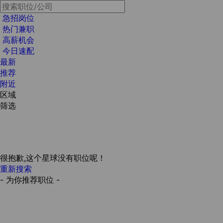
急招岗位
热门兼职
高薪机会
今日速配
最新
推荐
附近
区域
筛选
很抱歉,这个星球没有职位呢！
重新搜索
- 为你推荐职位 -