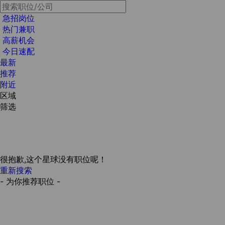
急招岗位
热门兼职
高薪机会
今日速配
最新
推荐
附近
区域
筛选
很抱歉,这个星球没有职位呢！
重新搜索
- 为你推荐职位 -