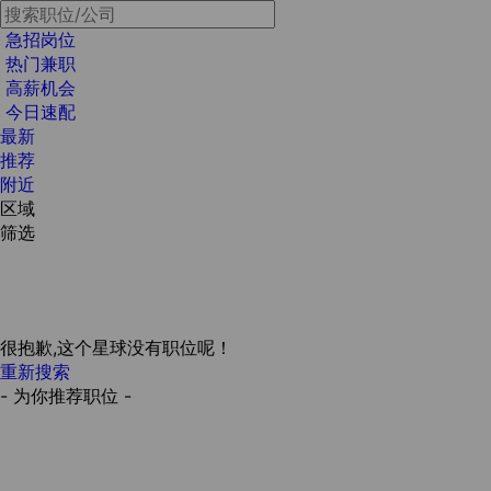
急招岗位
热门兼职
高薪机会
今日速配
最新
推荐
附近
区域
筛选
很抱歉,这个星球没有职位呢！
重新搜索
- 为你推荐职位 -