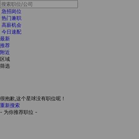
急招岗位
热门兼职
高薪机会
今日速配
最新
推荐
附近
区域
筛选
很抱歉,这个星球没有职位呢！
重新搜索
- 为你推荐职位 -