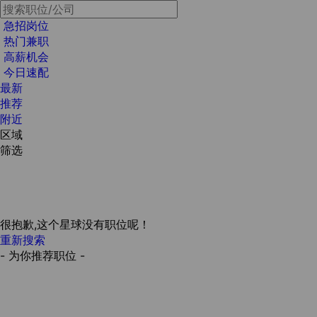
急招岗位
热门兼职
高薪机会
今日速配
最新
推荐
附近
区域
筛选
很抱歉,这个星球没有职位呢！
重新搜索
- 为你推荐职位 -