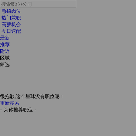
急招岗位
热门兼职
高薪机会
今日速配
最新
推荐
附近
区域
筛选
很抱歉,这个星球没有职位呢！
重新搜索
- 为你推荐职位 -