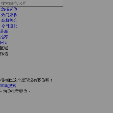
急招岗位
热门兼职
高薪机会
今日速配
最新
推荐
附近
区域
筛选
很抱歉,这个星球没有职位呢！
重新搜索
- 为你推荐职位 -