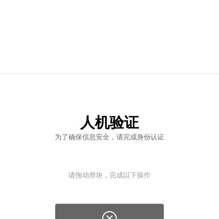
人机验证
为了确保信息安全，请完成身份认证
请拖动滑块，完成以下操作
