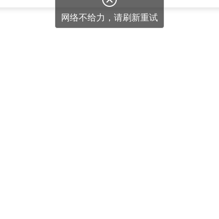
网络不给力，请刷新重试