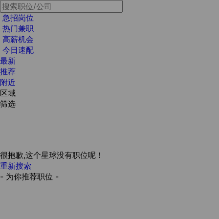
急招岗位
热门兼职
高薪机会
今日速配
最新
推荐
附近
区域
筛选
很抱歉,这个星球没有职位呢！
重新搜索
- 为你推荐职位 -