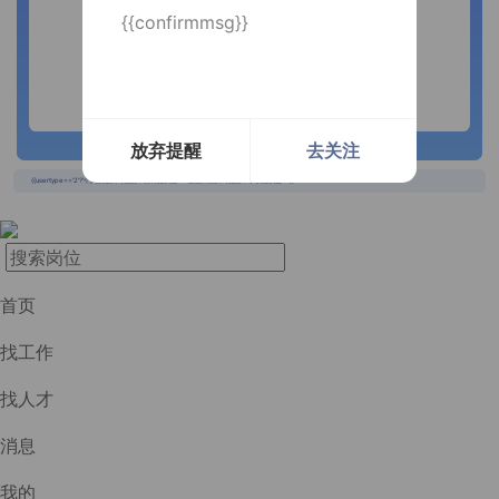
{{confirmmsg}}
放弃提醒
去关注
长按识别二维码
{{usertype=='2'?'个人投递实时提醒，招聘更快捷！':'企业回复实时提醒，求职更快捷！'}}
首页
找工作
找人才
消息
我的