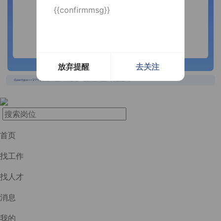
{{confirmmsg}}
放弃提醒
去关注
长按识别二维码
{{usertype=='2'?'个人投递实时提醒，招聘更快捷！':'企业回复实时提醒，求职更快捷！'}}
首页
找工作
找人才
消息
我的