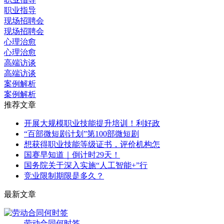
职业指导
现场招聘会
现场招聘会
心理治愈
心理治愈
高端访谈
高端访谈
案例解析
案例解析
推荐文章
开展大规模职业技能提升培训！利好政
“百部微短剧计划”第100部微短剧
想获得职业技能等级证书，评价机构怎
国赛早知道｜倒计时29天！
国务院关于深入实施“人工智能+”行
竞业限制期限是多久？
最新文章
劳动合同何时签