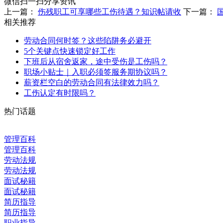
微信扫一扫分享资讯
上一篇：
伤残职工可享哪些工伤待遇？知识帖请收
下一篇：
相关推荐
劳动合同何时签？这些陷阱务必避开
5个关键点快速锁定好工作
下班后从宿舍返家，途中受伤是工伤吗？
职场小贴士｜入职必须签服务期协议吗？
薪资栏空白的劳动合同有法律效力吗？
工伤认定有时限吗？
热门话题
管理百科
管理百科
劳动法规
劳动法规
面试秘籍
面试秘籍
简历指导
简历指导
职业指导